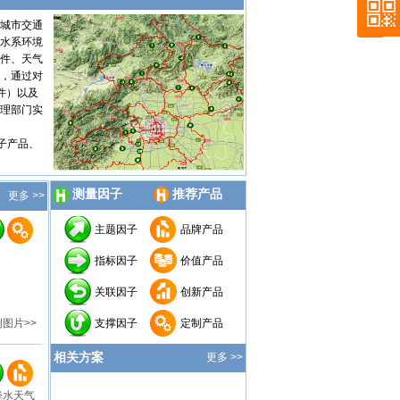
城市交通
水系环境
件、天气
，通过对
件）以及
理部门实
子产品、
测量因子
推荐产品
更多 >>
主题因子
品牌产品
指标因子
价值产品
关联因子
创新产品
图片>>
支撑因子
定制产品
相关方案
更多 >>
降水天气