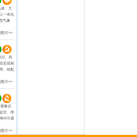
风速、大
上一体化
型气象
图片>>
O2、风
模组实现相
用、组配
图片>>
列测量仪
监控、维
网均可通
图片>>