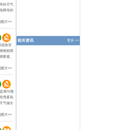
等的天气
电网等的
图片>>
相关资讯
更多 >>
强道路安
测视程障
测要素。
图片>>
全监测与预
雨雪雾风
天气做出
图片>>