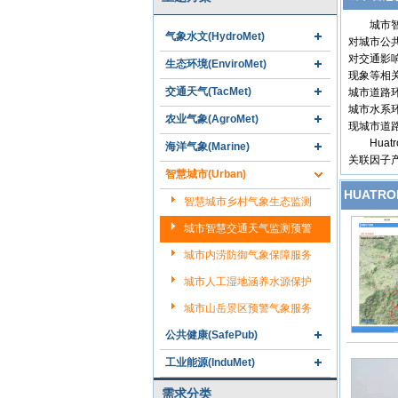
城市智慧
气象水文(HydroMet)
对城市公
对交通影
生态环境(EnviroMet)
现象等相
交通天气(TacMet)
城市道路环
城市水系
农业气象(AgroMet)
现城市道
Huat
海洋气象(Marine)
关联因子
智慧城市(Urban)
HUATR
智慧城市乡村气象生态监测
城市智慧交通天气监测预警
城市内涝防御气象保障服务
城市人工湿地涵养水源保护
城市山岳景区预警气象服务
公共健康(SafePub)
工业能源(InduMet)
需求分类