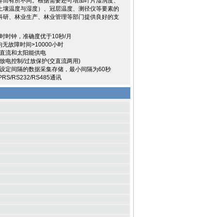
异而有所不同。根据需要还可增加叶片湿润度、
土壤温度与湿度）、冠层温度、测径仪等要素的
科研、林业生产、林业管理等部门提供良好的支
时时钟，准确度优于10秒/月
均无故障时间>10000小时
直流和太阳能供电
放电控制/过放保护(交直流两用)
设定间隔的数据采集存储，最小间隔为60秒
S/RS232/RS485通讯