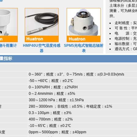
器
据植被的高度差
土壤水分（多层
测量，可为林业
持。
走时精度：实
可 靠 性：平
电 源：交
电源控制：充
输出数据：可
2翻斗雨量计
HMP40U空气湿度传感
SPM5光电式智能总辐射
通讯方式：GPR
器
表
量指标
0～360°；精度：±3°、0～75m/s；精度：±(0.3+0.03v)m/s
-50～+60℃；精度：±0.2℃
0～100%RH；精度：±2%RH
0～2.4mm/min；精度：±5%
300～1200 hPa；精度：±1.5hPa
射
280～3000nm ；非线性：±0.5%；年稳定度：≤1%
0.3～100μm；精度：±3%
400～700nm；精度：±2%
-10～65℃；精度：±0.2℃
浓度
0ppm～5000ppm；精度：±40ppm