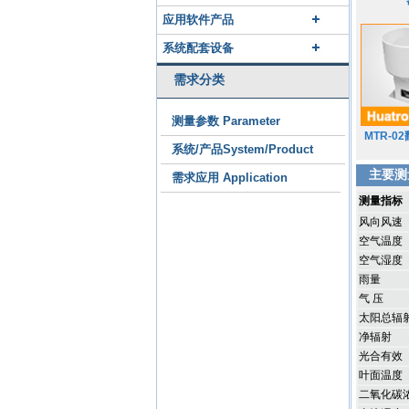
应用软件产品
系统配套设备
需求分类
测量参数 Parameter
MTR-0
系统/产品System/Product
主要测
需求应用 Application
测量指标
风向风速
空气温度
空气湿度
雨量
气 压
太阳总辐
净辐射
光合有效
叶面温度
二氧化碳