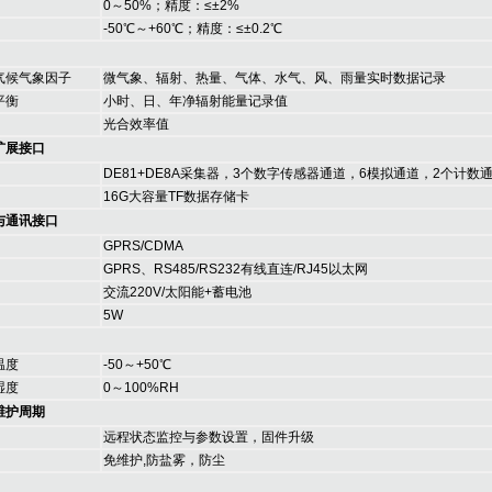
0～50%；精度：≤±2%
-50℃～+60℃；精度：≤±0.2℃
气候气象因子
微气象、辐射、热量、气体、水气、风、雨量实时数据记录
平衡
小时、日、年净辐射能量记录值
光合效率值
扩展接口
DE81+DE8A采集器，3个数字传感器通道，6模拟通道，2个计数
16G大容量TF数据存储卡
与通讯接口
GPRS/CDMA
GPRS、RS485/RS232有线直连/RJ45以太网
交流220V/太阳能+蓄电池
5W
温度
-50～+50℃
湿度
0～100%RH
维护周期
远程状态监控与参数设置，固件升级
免维护,防盐雾，防尘