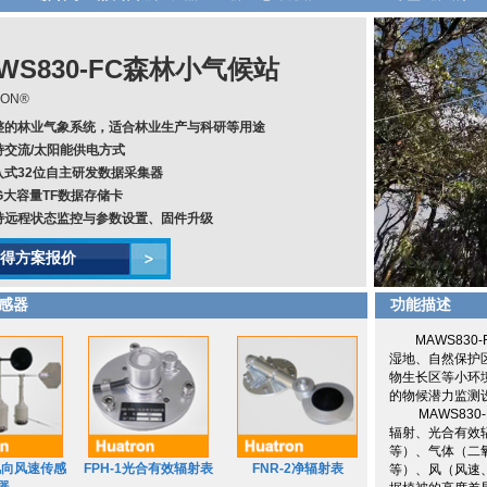
WS830-FC森林小气候站
RON®
整的林业气象系统，适合林业生产与科研等用途
持交流/太阳能供电方式
入式32位自主研发数据采集器
6G大容量TF数据存储卡
持远程状态监控与参数设置、固件升级
得方案报价
感器
功能描述
MAWS830
湿地、自然保护
物生长区等小环
的物候潜力监测
MAWS830
辐射、光合有效
等）、气体（二
5风向风速传感
FPH-1光合有效辐射表
FNR-2净辐射表
等）、风（风速