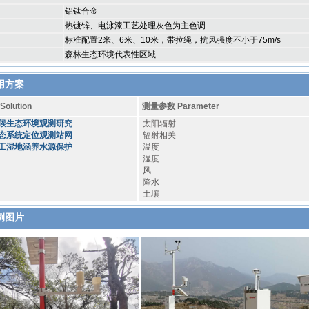
铝钛合金
热镀锌、电泳漆工艺处理灰色为主色调
标准配置2米、6米、10米，带拉绳，抗风强度不小于75m/s
森林生态环境代表性区域
用方案
lution
测量参数 Parameter
候生态环境观测研究
太阳辐射
态系统定位观测站网
辐射相关
工湿地涵养水源保护
温度
湿度
风
降水
土壤
例图片