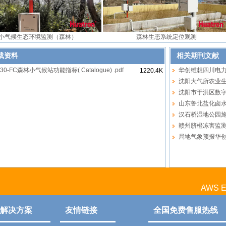
小气候生态环境监测（森林）
森林生态系统定位观测
载资料
相关期刊文献
30-FC森林小气候站功能指标( Catalogue) .pdf
华创维想四川电
1220.4K
沈阳大气所农业
沈阳市于洪区数
山东鲁北盐化卤
汉石桥湿地公园
赣州脐橙冻害监
局地气象预报华
AWS EX
解决方案
友情链接
全国免费售服热线