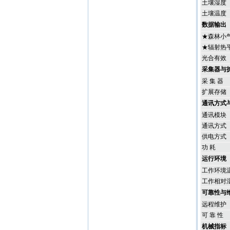
土壤湿度
土壤温度
数据输出
★森林小
★辐射热
光合有效
采集器与
采 集 器
扩展存储
通讯方式
通讯模块
通讯方式
供电方式
功 耗
运行环境
工作环境
工作相对
可靠性与
远程维护
可 靠 性
机械指标