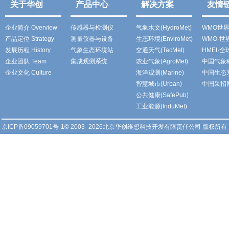
关于华创
产品中心
解决方案
友情
企业简介 Overview
传感器与检测仪
气象水文(HydroMet)
WMO世
产品定位 Strategy
测量仪器与设备
生态环境(EnviroMet)
WMO·
发展历程 History
气象生态环境站
交通天气(TacMet)
HMEI·
企业团队 Team
集成观测系统
农业气象(AgroMet)
中国气象
企业文化 Culture
海洋观测(Marine)
中国生态
智慧城市(Urban)
中国采招
公共健康(SafePub)
工业能源(InduMet)
京ICP备09059701号-1
© 2003- 2026北京华创维想科技开发有限责任公司 版权所有