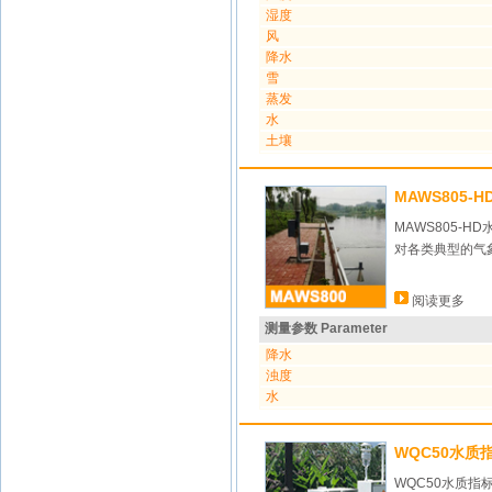
湿度
风
降水
雪
蒸发
水
土壤
MAWS805-
MAWS805
对各类典型的气
阅读更多
测量参数 Parameter
降水
浊度
水
WQC50水质
WQC50水质