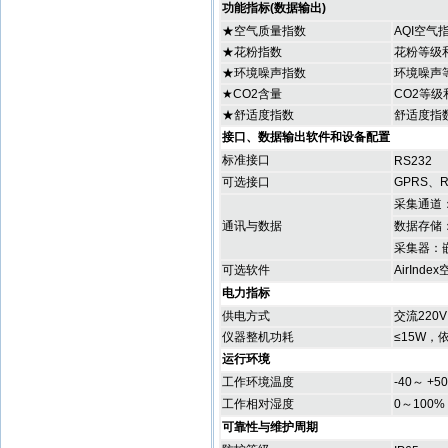
功能指标(数据输出)
★空气质量指数
AQI空气指
★花粉指数
花粉等级
★环境噪声指数
环境噪声
★CO2含量
CO2等级
★舒适度指数
舒适度指
接口、数据输出软件和设备配置
标准接口
RS232
可选接口
GPRS、R
采集通道
通讯与数据
数据存储
采集器：
可选软件
AirIn
电力指标
供电方式
交流220
仪器整机功耗
≤15W，
运行环境
工作环境温度
-40～ +5
工作相对湿度
0～100%
可靠性与维护周期