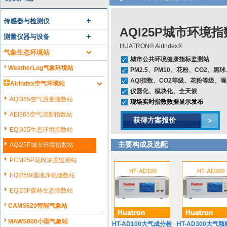
传感器与检测仪
AQI25P城市环境
测量仪器与设备
HUATRON® AirIndex®
气象生态环境站
城市公共环境健康指标监测站
WeatherLog气象环境站
PM2.5、PM10、花粉、CO2、
AQI指数、CO2等级、花粉等级、
AirIndex空气环境站
仪器化、模块化、全天候
AQI365空气质量指数站
现场实时指数数据显示发布
AEI365空气清新指数站
获得方案报价
EQI365生态环境指数站
主要构成及选配
AQI25P城市环境指数站
PCM25P花粉浓度监测站
EQI25W湿地净化指数站
EQI25F森林生态指数站
CAMS620智能气象站
MAWS800小型气象站
HT-AD100大气成分检
HT-AD300大气