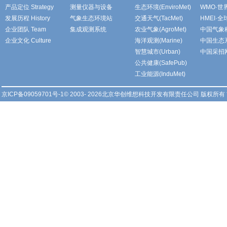
产品定位 Strategy
测量仪器与设备
生态环境(EnviroMet)
WMO·
发展历程 History
气象生态环境站
交通天气(TacMet)
HMEI·
企业团队 Team
集成观测系统
农业气象(AgroMet)
中国气象
企业文化 Culture
海洋观测(Marine)
中国生态
智慧城市(Urban)
中国采招
公共健康(SafePub)
工业能源(InduMet)
京ICP备09059701号-1
© 2003- 2026北京华创维想科技开发有限责任公司 版权所有