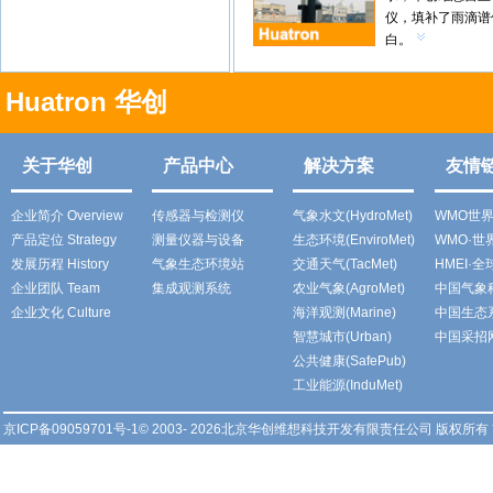
仪，填补了雨滴谱
白。
Huatron 华创
关于华创
产品中心
解决方案
友情
企业简介 Overview
传感器与检测仪
气象水文(HydroMet)
WMO世
产品定位 Strategy
测量仪器与设备
生态环境(EnviroMet)
WMO·
发展历程 History
气象生态环境站
交通天气(TacMet)
HMEI·
企业团队 Team
集成观测系统
农业气象(AgroMet)
中国气象
企业文化 Culture
海洋观测(Marine)
中国生态
智慧城市(Urban)
中国采招
公共健康(SafePub)
工业能源(InduMet)
京ICP备09059701号-1
© 2003- 2026北京华创维想科技开发有限责任公司 版权所有