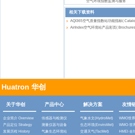
空气环境指数监测与服务
相关下载资料
AQI365空气质量指数站功能指标( Catalogu
AirIndex空气环境站产品彩页( Brochures) 
Huatron 华创
关于华创
产品中心
解决方案
友情
企业简介 Overview
传感器与检测仪
气象水文(HydroMet)
WMO世
产品定位 Strategy
测量仪器与设备
生态环境(EnviroMet)
WMO·
发展历程 History
气象生态环境站
交通天气(TacMet)
HMEI·