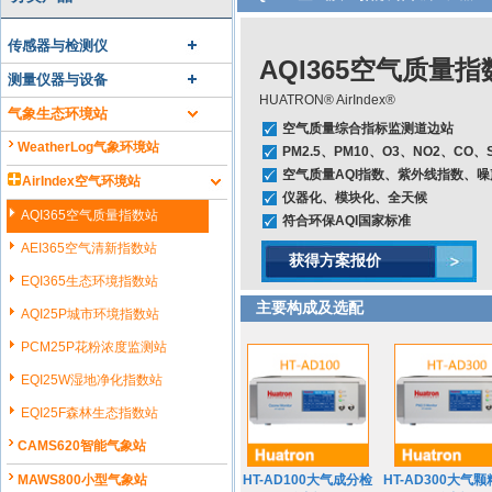
传感器与检测仪
AQI365空气质量指
测量仪器与设备
HUATRON® AirIndex®
气象生态环境站
空气质量综合指标监测道边站
WeatherLog气象环境站
PM2.5、PM10、O3、NO2、CO
空气质量AQI指数、紫外线指数、
AirIndex空气环境站
仪器化、模块化、全天候
AQI365空气质量指数站
符合环保AQI国家标准
AEI365空气清新指数站
获得方案报价
EQI365生态环境指数站
主要构成及选配
AQI25P城市环境指数站
PCM25P花粉浓度监测站
EQI25W湿地净化指数站
EQI25F森林生态指数站
CAMS620智能气象站
MAWS800小型气象站
HT-AD100大气成分检
HT-AD300大气