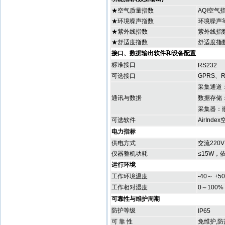
★空气质量指数
AQI空气指
★环境噪声指数
环境噪声
★紫外线指数
紫外线指
★舒适度指数
舒适度指
接口、数据输出软件和设备配置
标准接口
RS232
可选接口
GPRS、R
采集通道
通讯与数据
数据存储
采集器：
可选软件
AirIn
电力指标
供电方式
交流220
仪器整机功耗
≤15W，
运行环境
工作环境温度
-40～ +5
工作相对湿度
0～100%
可靠性与维护周期
防护等级
IP65
可 靠 性
免维护,防