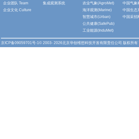
企业团队 Team
集成观测系统
农业气象(AgroMet)
中国气象
企业文化 Culture
海洋观测(Marine)
中国生态
智慧城市(Urban)
中国采招
公共健康(SafePub)
工业能源(InduMet)
京ICP备09059701号-1
© 2003- 2026北京华创维想科技开发有限责任公司 版权所有