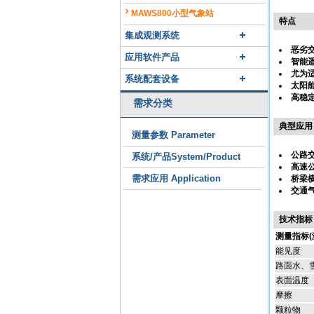
MAWS800小型气象站
特点
集成观测系统
恶劣
应用软件产品
智能
尤为
系统配套设备
太阳
高稳
需求分类
典型应用
测量参数 Parameter
公路
系统/产品System/Product
高速
需求应用 Application
桥梁
交通
技术指标
测量指标(
能见度
路面水、
表面温度
摩擦
颗粒物