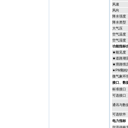
风速
风向
降水强度
降水类型
大气压
空气温度
空气湿度
功能指标(
★能见度
★道路潮
★滑路情
★PM颗
微气象环
接口、数
标准接口
可选接口
通讯与数
可选软件
电力指标
交流供电