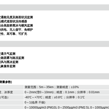
交通能见度及路面状况监测
遥感式道面状况传感器
适合高架桥黑冰与横风监测
能供电、无人值守、免维护
定性、高可靠、可扩充
交通天气监测
公路团雾与路况监测
横风与黑冰监测
气象服务监测
测量参数)
测量范围：5m～35km；测量精度：±10%
雪、冰厚度
0～2mm(雪0～10mm)；精度：0.1mm；分辨率：0.01mm
（可选）
-40℃～+70℃；精度：±0.8℃ ；分辨率：0.1℃
0～1(临界.干燥)
0～10000μg/m3 (PM10), 0～2500μg/m3 (PM2.5), 0～1000μg