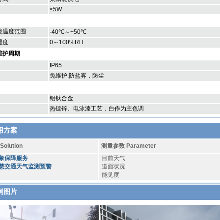
≤5W
境温度范围
-40℃～+50℃
湿度
0～100%RH
维护周期
IP65
免维护,防盐雾，防尘
铝钛合金
热镀锌、电泳漆工艺，白作为主色调
用方案
lution
测量参数 Parameter
象保障服务
目前天气
慧交通天气监测预警
道面状况
能见度
例图片