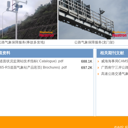
公路气象保障服务(事故多发地)
公路气象保障服务(龙门架)
载资料
相关期刊文献
道面状况监测站技术指标( Catalogue) .pdf
威海海事局CAMS
688.1K
65-RS道面气象站产品彩页( Brochures) .pdf
广西南宁三岸公路C
697.2K
高速公路交通气
AWS EX