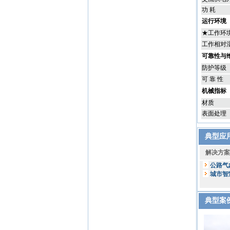
功 耗
运行环境
★工作环
工作相对
可靠性与
防护等级
可 靠 性
机械指标
材质
表面处理
典型应
解决方案So
公路气
城市智
典型案