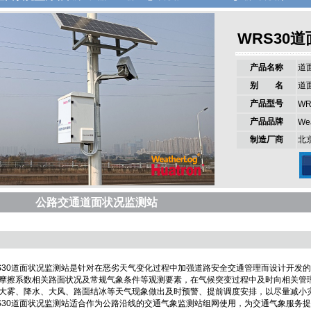
WRS30
产品名称
道
别 名
道
产品型号
WR
产品品牌
We
制造厂商
北
公路交通道面状况监测站
0道面状况监测站是针对在恶劣天气变化过程中加强道路安全交通管理而设计开发的
摩擦系数相关路面状况及常规气象条件等观测要素，在气候突变过程中及时向相关管
大雾、降水、大风、路面结冰等天气现象做出及时预警、提前调度安排，以尽量减小
0道面状况监测站适合作为公路沿线的交通气象监测站组网使用，为交通气象服务提