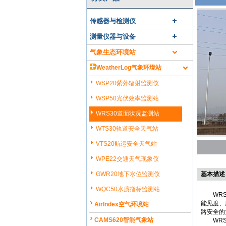
传感器与检测仪
测量仪器与设备
气象生态环境站
WeatherLog气象环境站
WSP20紫外辐射监测仪
WSP50光伏效率监测站
WRS30道面状况监测站
WTS30轨道安全天气站
VTS20航运安全天气站
WPE22交通天气现象仪
GWR20地下水位监测仪
基本描述
WQC50水质指标监测站
WRS3
能见度、
AirIndex空气环境站
路安全的
CAMS620智能气象站
WRS3