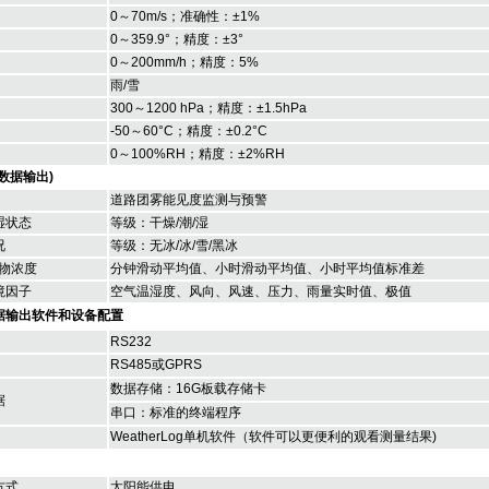
0～70m/s；准确性：±1%
0～359.9°；精度：±3°
0～200mm/h；精度：5%
雨/雪
300～1200 hPa；精度：±1.5hPa
-50～60°C；精度：±0.2°C
0～100%RH；精度：±2%RH
数据输出)
道路团雾能见度监测与预警
湿状态
等级：干燥/潮/湿
况
等级：无冰/冰/雪/黑冰
粒物浓度
分钟滑动平均值、小时滑动平均值、小时平均值标准差
境因子
空气温湿度、风向、风速、压力、雨量实时值、极值
据输出软件和设备配置
RS232
RS485或GPRS
数据存储：16G板载存储卡
据
串口：标准的终端程序
WeatherLog单机软件（软件可以更便利的观看测量结果)
方式
太阳能供电