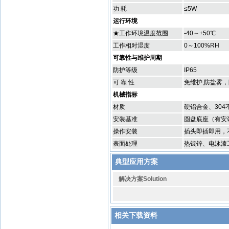
功 耗
≤5W
运行环境
★工作环境温度范围
-40～+50℃
工作相对湿度
0～100%RH
可靠性与维护周期
防护等级
IP65
可 靠 性
免维护,防盐雾
机械指标
材质
硬铝合金、304
安装基准
圆盘底座（有安
操作安装
插头即插即用，
表面处理
热镀锌、电泳漆
典型应用方案
解决方案Solution
相关下载资料