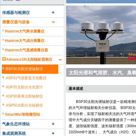
传感器与检测仪
测量仪器与设备
Huatron大气降水测量仪
Huatron大气成分测量仪
Huatron大气遥感测量仪器
AdvanceSR太阳辐射观测仪
BSP30太阳光谱辐射仪
太阳光谱和气溶胶、水汽、臭
ASP31气溶胶蓝天指数仪
ASP35太阳分光光度计
基本描述
ASP30基准太阳辐射仪
BSP30太阳光谱辐射仪是一款精准测
ASP50太阳分光辐射仪
的大气环境辐射相关分析仪器。 BSP3
录与分析，实现了辐射相关法的大气环境
SmartMet智能微型站
境中大气成分关键因子的测量提供了一种创
气象生态环境站
度、波段辐射强度、波长辐射强度（300nm、3
1020nm8个波长）、大气成分（H2O、
集成观测系统