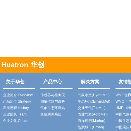
Huatron 华创
关于华创
产品中心
解决方案
友情
企业简介 Overview
传感器与检测仪
气象水文(HydroMet)
WMO世
产品定位 Strategy
测量仪器与设备
生态环境(EnviroMet)
WMO·
发展历程 History
气象生态环境站
交通天气(TacMet)
HMEI·
企业团队 Team
集成观测系统
农业气象(AgroMet)
中国气象
企业文化 Culture
海洋观测(Marine)
中国生态
智慧城市(Urban)
中国采招