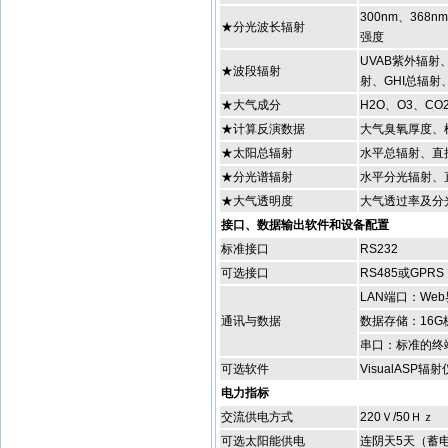
300nm、368n
★分光波长辐射
强度
UVAB紫外辐射
★波段辐射
射、GHI总辐射
★大气成分
H2O、O3、CO
★计算反演数据
大气臭氧厚度、
★太阳总辐射
水平总辐射、直
★分光谱辐射
水平分光辐射、
★大气透明度
大气透过率及分
接口、数据输出软件和设备配置
标准接口
RS232
可选接口
RS485或GPRS
LAN端口：We
通讯与数据
数据存储：16G
串口：标准的终
可选软件
VisualAS
电力指标
交流供电方式
220Ｖ/50Ｈｚ
可选太阳能供电
连阴天5天（蓄电池