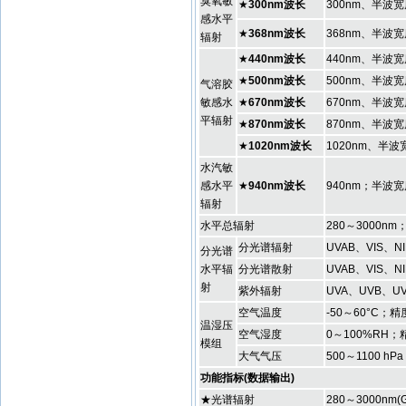
臭氧敏
★
300nm波长
300nm、半波宽
感水平
★
368nm波长
368nm、半波宽
辐射
★
440nm波长
440nm、半波宽
★
500nm波长
500nm、半波宽
气溶胶
敏感水
★
670nm波长
670nm、半波宽
平辐射
★
870nm波长
870nm、半波宽
★
1020nm波长
1020nm、半波
水汽敏
感水平
★
940nm波长
940nm；半波宽
辐射
水平总辐射
280～3000nm
分光谱辐射
UVAB、VIS、N
分光谱
水平辐
分光谱散射
UVAB、VIS、N
射
紫外辐射
UVA、UVB、U
空气温度
-50～60°C；精度
温湿压
空气湿度
0～100%RH；
模组
大气气压
500～1100 hP
功能指标(数据输出)
★光谱辐射
280～3000n