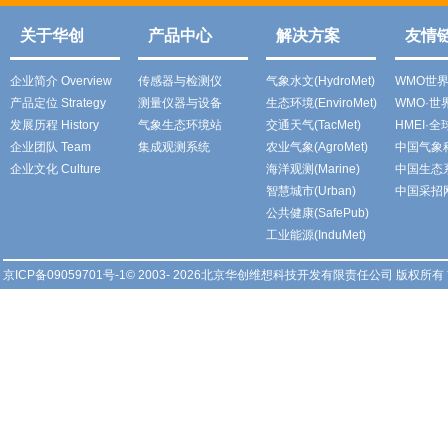
关于华创
产品中心
解决方案
友情
企业简介 Overview
传感器与检测仪
气象水文(HydroMet)
WMO世
产品定位 Strategy
测量仪器与设备
生态环境(EnviroMet)
WMO·
发展历程 History
气象生态环境站
交通天气(TacMet)
HMEI·
企业团队 Team
集成观测系统
农业气象(AgroMet)
中国气象
企业文化 Culture
海洋观测(Marine)
中国生态
智慧城市(Urban)
中国采招
公共健康(SafePub)
工业能源(InduMet)
京ICP备09059701号-1
© 2003- 2026北京华创维想科技开发有限责任公司 版权所有