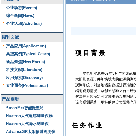
企业动态(Events)
综合新闻(News)
企业活动(Activities)
期刊文献
产品应用(Application)
项 目 背 景
典型案例(Typical Cases)
新品聚焦(New Focus)
科技文献(Literature)
华电新能源在09年3月与甘肃武威
应用探索(Discovery)
太阳能资源，并加快境内的能源的测
观测系统，对当地辐射数据进行准确
专业词条(Professional)
辐射资源情况，华创维想独立自主研发的
解决辐射数据定时定期准确采集问题
产品相册
该套观测系统，更好的建设太阳能光
SmartMet智能微型站
Huatron大气遥感测量仪器
Huatron大气降水测量仪
任 务 作 业
AdvanceSR太阳辐射观测仪