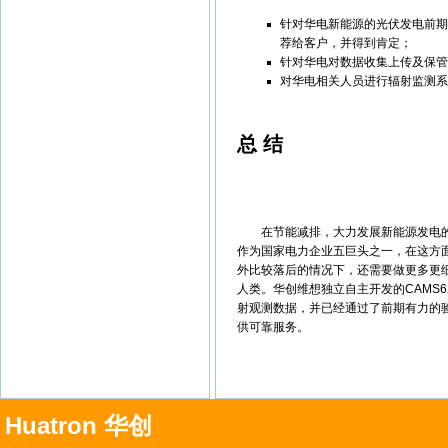
针对华电新能源的光伏发电前期
荐给客户，并得到肯定；
针对华电对数据收集上传及保
对华电相关人员进行辐射监测
总 结
在节能减排，大力发展新能源发电的
作为国家电力企业五巨头之一，在这方
外比较落后的情况下，还需要做更多更
人类。华创维想独立自主开发的CAMS
射观测数据，并已经通过了前期有力的
供可靠服务。
Huatron 华创