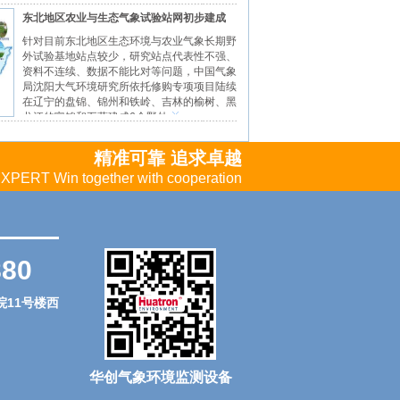
东北地区农业与生态气象试验站网初步建成
针对目前东北地区生态环境与农业气象长期野
外试验基地站点较少，研究站点代表性不强、
资料不连续、数据不能比对等问题，中国气象
局沈阳大气环境研究所依托修购专项项目陆续
在辽宁的盘锦、锦州和铁岭、吉林的榆树、黑
龙江的富锦和五营建成6个野外
精准可靠 追求卓越
PERT Win together with cooperation
880
院11号楼西
华创气象环境监测设备