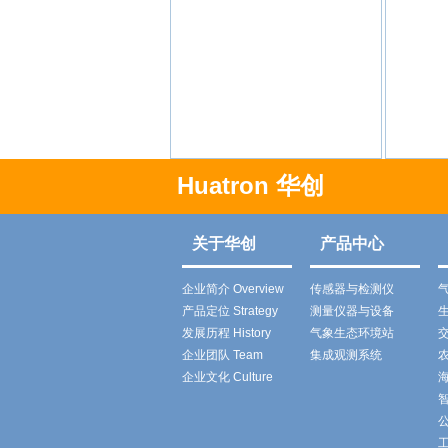
Huatron 华创
关于华创
产品中心
企业简介 Overview
传感器与检测仪
气
产品定位 Strategy
测量仪器与设备
生
发展历程 History
气象生态环境站
交
企业团队 Team
集成观测系统
农
企业文化 Culture
海
智
公
工