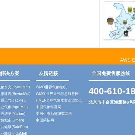
AWS EX
解决方案
友情链接
全国免费售服热线
象水文(HydroMet)
WMO世界气象组织
400-610-1
态环境(EnviroMet)
WMO·世界天气信息服务网
通天气(TacMet)
HMEI·全球气象水文企业协会
北京市丰台区海鹰路6号
业气象(AgroMet)
中国气象科普网
洋观测(Marine)
中国生态系统研究网络
慧城市(Urban)
中国采招网
共健康(SafePub)
业能源(InduMet)