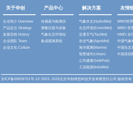
关于华创
产品中心
解决方案
友情
企业简介 Overview
传感器与检测仪
气象水文(HydroMet)
WMO世
产品定位 Strategy
测量仪器与设备
生态环境(EnviroMet)
WMO·
发展历程 History
气象生态环境站
交通天气(TacMet)
HMEI·
企业团队 Team
集成观测系统
农业气象(AgroMet)
中国气象
企业文化 Culture
海洋观测(Marine)
中国生态
智慧城市(Urban)
中国采招
公共健康(SafePub)
工业能源(InduMet)
京ICP备09059701号-1
© 2003- 2026北京华创维想科技开发有限责任公司 版权所有