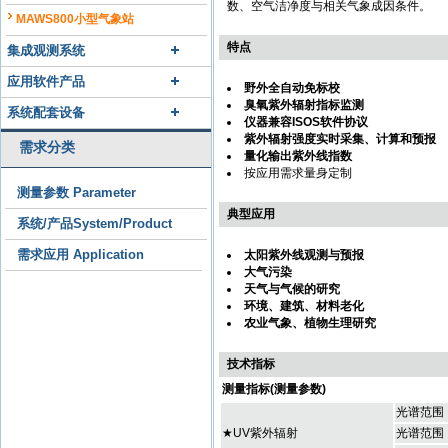
数、空气洁净度与相关气象成因条件。
MAWS800小型气象站
特点
集成观测系统
应用软件产品
野外全自动免标校
臭氧紫外辐射指标监测
系统配套设备
仪器兼容ISOS软件协议
紫外辐射强度实时采集、计算和预报
需求分类
量化输出紫外线指数
按应用需求量身定制
测量参数 Parameter
典型应用
系统/产品System/Product
需求应用 Application
太阳紫外线观测与预报
大气污染
天气与气候的研究
环境、建筑、材料老化
农业气象、植物生理研究
技术指标
测量指标(测量参数)
光谱范围：
★UV紫外辐射
光谱范围：3