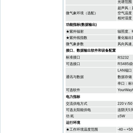
光谱范围：2
超声风：风向
微气象环境（选配）
空气温度
相对湿度：
功能指标(数据输出)
★紫外辐射
辐照度、
★紫外线指数
量化输出
微气象参数
风向风速
接口、数据输出软件和设备配置
标准接口
RS232
可选接口
RS485或
LAN端口
通讯与数据
数据存储
串口：标
可选软件
Your
电力指标
交流供电方式
220Ｖ/5
可选太阳能供电
连阴天5
功 耗
≤5W
运行环境
★工作环境温度范围
-40～+5